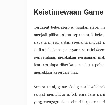
Keistimewaan Game
Terdapat beberapa keunggulan siapa me
menjadi pilihan siapa tepat untuk kelo
siapa memesona dan spesial membuat pa
ketika jalankan game yang satu ini.Se
pengetahuan melakukan permainan maki
features siapa diberikan membuat pelu
menaikkan keseruan gim.
Secara total, game slot gacor “Goldiloc
sangat menghibur untuk para fans perj
yang mengagumkan, ciri-ciri apa menar