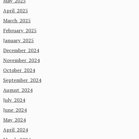
May 2025
April 2025
March 2025
February 2025
January 2025
December 2024
November 2024
October 2024
September 2024
August 2024
July 2024
June 2024
May 2024
April 2024