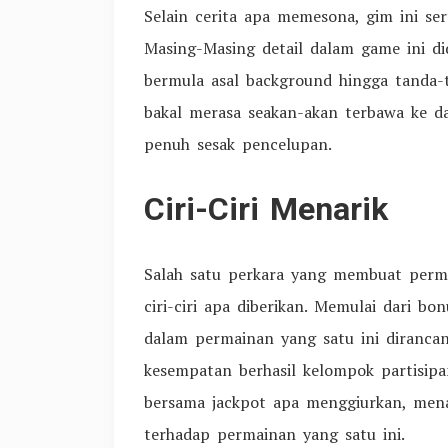
Selain cerita apa memesona, gim ini s
Masing-Masing detail dalam game ini did
bermula asal background hingga tanda-
bakal merasa seakan-akan terbawa ke d
penuh sesak pencelupan.
Ciri-Ciri Menarik
Salah satu perkara yang membuat perma
ciri-ciri apa diberikan. Memulai dari bon
dalam permainan yang satu ini diranca
kesempatan berhasil kelompok partisipan
bersama jackpot apa menggiurkan, men
terhadap permainan yang satu ini.