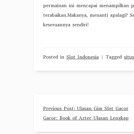
permainan ini mencapai menampilkan 
terabaikan.Makanya, menanti apalagi? Se
keseruannya sendiri!
Posted in
Slot Indonesia
Tagged
situ
Post
Previous Post:
Ulasan Gim Slot Gacor
navigation
Gacor: Book of Aztec Ulasan Lengkap