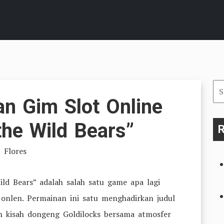
Se
san Gim Slot Online
for
the Wild Bears”
R
 Flores
ld Bears” adalah salah satu game apa lagi
onlen. Permainan ini satu menghadirkan judul
kisah dongeng Goldilocks bersama atmosfer