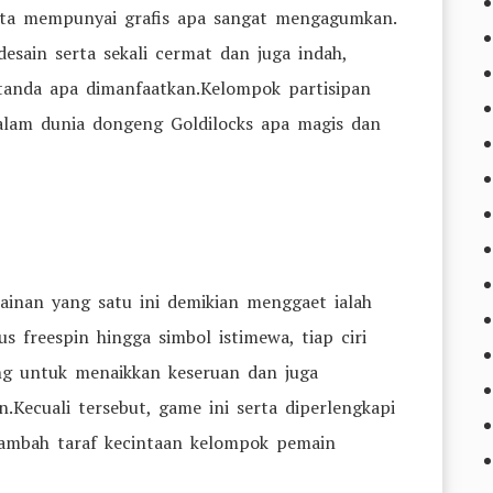
erta mempunyai grafis apa sangat mengagumkan.
esain serta sekali cermat dan juga indah,
tanda apa dimanfaatkan.Kelompok partisipan
alam dunia dongeng Goldilocks apa magis dan
inan yang satu ini demikian menggaet ialah
us freespin hingga simbol istimewa, tiap ciri
ng untuk menaikkan keseruan dan juga
.Kecuali tersebut, game ini serta diperlengkapi
ambah taraf kecintaan kelompok pemain