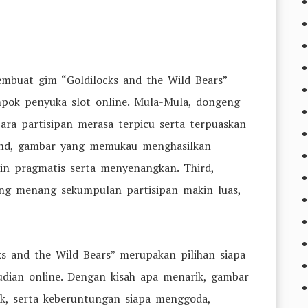
mbuat gim “Goldilocks and the Wild Bears”
mpok penyuka slot online. Mula-Mula, dongeng
ra partisipan merasa terpicu serta terpuaskan
cond, gambar yang memukau menghasilkan
n pragmatis serta menyenangkan. Third,
ang menang sekumpulan partisipan makin luas,
ks and the Wild Bears” merupakan pilihan siapa
udian online. Dengan kisah apa menarik, gambar
ik, serta keberuntungan siapa menggoda,