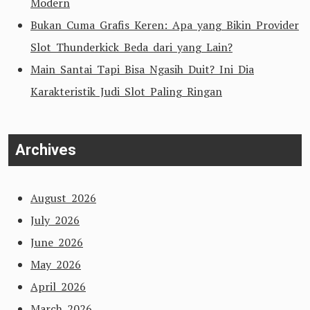
Modern
Bukan Cuma Grafis Keren: Apa yang Bikin Provider
Slot Thunderkick Beda dari yang Lain?
Main Santai Tapi Bisa Ngasih Duit? Ini Dia
Karakteristik Judi Slot Paling Ringan
Archives
August 2026
July 2026
June 2026
May 2026
April 2026
March 2026