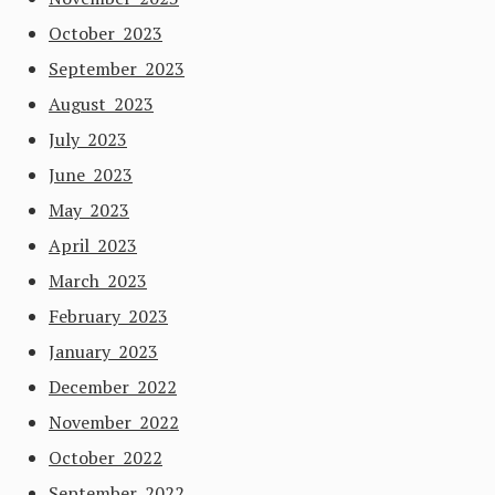
October 2023
September 2023
August 2023
July 2023
June 2023
May 2023
April 2023
March 2023
February 2023
January 2023
December 2022
November 2022
October 2022
September 2022