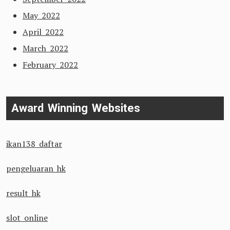
May 2022
April 2022
March 2022
February 2022
Award Winning Websites
ikan138 daftar
pengeluaran hk
result hk
slot online