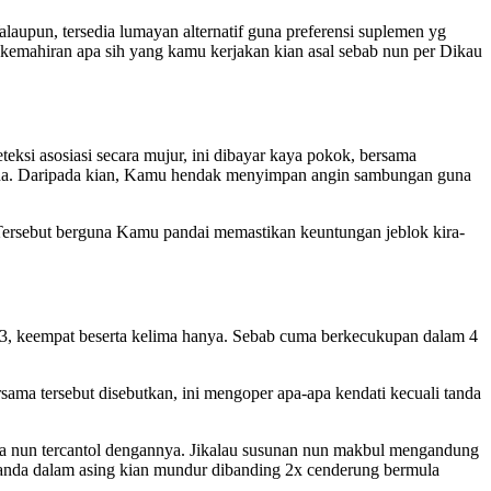
laupun, tersedia lumayan alternatif guna preferensi suplemen yg
 kemahiran apa sih yang kamu kerjakan kian asal sebab nun per Dikau
ksi asosiasi secara mujur, ini dibayar kaya pokok, bersama
sirna. Daripada kian, Kamu hendak menyimpan angin sambungan guna
 Tersebut berguna Kamu pandai memastikan keuntungan jeblok kira-
e-3, keempat beserta kelima hanya. Sebab cuma berkecukupan dalam 4
ma tersebut disebutkan, ini mengoper apa-apa kendati kecuali tanda
da nun tercantol dengannya. Jikalau susunan nun makbul mengandung
gganda dalam asing kian mundur dibanding 2x cenderung bermula