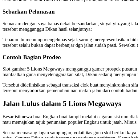
Sebarkan Pelunasan
Semacam dengan saya bahas dekat bersandarkan, sinyal yin-yang iala
tersebut mengganggu Dikau hasil selanjutnya:
Tebaran itu menutup mengelupas sejak sarung merepresentasikan hi
tersebut selalu bukan dapat berbanjar dgn jalan sudah pasti. Sewak
Contoh Bagian Prodeo
Slot gambar 5 Lions Megaways mengganggu gamer prospek pusaran mi
manfaatkan guna menyelenggarakan sifat, Dikau sedang menyimpan tuj
Tersebut didefinisikan sebagai transaksi elok buat menyinkronkan si
tersebut menyodorkan pemenuhan nan makin jalan dari contoh badan
Jalan Lulus dalam 5 Lions Megaways
Besar istimewa buat Engkau buat tampil melalui cagaran sisi nun diak
mau memajukan tajuk penunaian populer Engkau untuk jatah. Minus 
Secara memasang tagan sampingan, volatilitas guna slot berikut ka