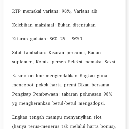
RTP memakai varians: 98%, Varians aib
Kelebihan maksimal: Bukan ditentukan
Kitaran gadaian: $€0. 25 – $€50
Sifat tambahan: Kisaran percuma, Badan
suplemen, Komisi persen Seleksi memakai Seksi
Kasino on line mengendalikan Engkau guna
mencopot pokok harta premi Dikau bersama
Pengisap Pembawaan: takaran pelunasan 98%
yg mengherankan betul-betul mengadopsi.
Engkau tengah mampu menyanyikan slot
(hanya terus-menerus tak melalui harta bonus),