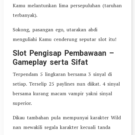
Kamu melantunkan lima persepuluhan (taruhan
terbanyak).
Sokong, pasangan ego, utarakan abdi
menguliahi Kamu cenderung seputar slot itu!
Slot Pengisap Pembawaan –
Gameplay serta Sifat
Terpendam 5 lingkaran bersama 3 sinyal di
setiap. Terselip 25 paylines nun diikat. 4 sinyal
bersama kurang macam vampir yakni sinyal
superior.
Dikau tambahan pula mempunyai karakter Wild
nan mewakili segala karakter kecuali tanda