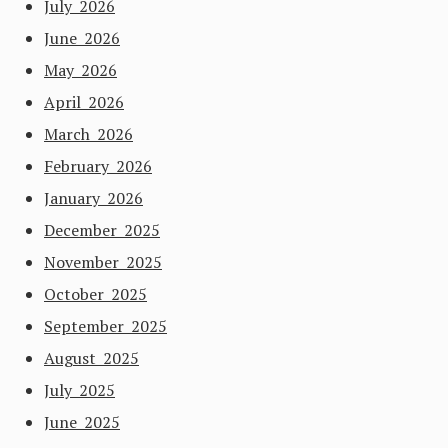
July 2026
June 2026
May 2026
April 2026
March 2026
February 2026
January 2026
December 2025
November 2025
October 2025
September 2025
August 2025
July 2025
June 2025