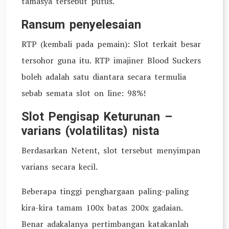
tamasya tersebut putus.
Ransum penyelesaian
RTP (kembali pada pemain): Slot terkait besar
tersohor guna itu. RTP imajiner Blood Suckers
boleh adalah satu diantara secara termulia
sebab semata slot on line: 98%!
Slot Pengisap Keturunan –
varians (volatilitas) nista
Berdasarkan Netent, slot tersebut menyimpan
varians secara kecil.
Beberapa tinggi penghargaan paling-paling
kira-kira tamam 100x batas 200x gadaian.
Benar adakalanya pertimbangan katakanlah