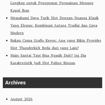
Lengkap untuk Penggemar Permainan Menang
Kapal Ikan
Memahami Daya Tarik Slot Dengan Nuansa Klasik
Yang Elegan: Kombinasi Antara Tradisi dan Gaya
Modern
Bukan Cuma Grafis Keren: Apa yang Bikin Provider
Slot Thunderkick Beda dari yang Lain?
Main Santai Tapi Bisa Ngasih Duit? Ini Dia
Karakteristik Judi Slot Paling Ringan
Archives
August 2026