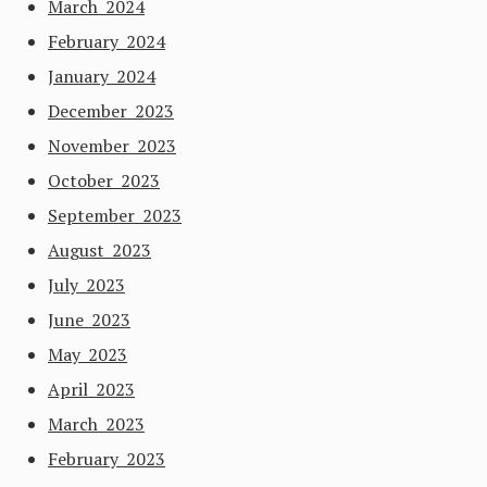
March 2024
February 2024
January 2024
December 2023
November 2023
October 2023
September 2023
August 2023
July 2023
June 2023
May 2023
April 2023
March 2023
February 2023