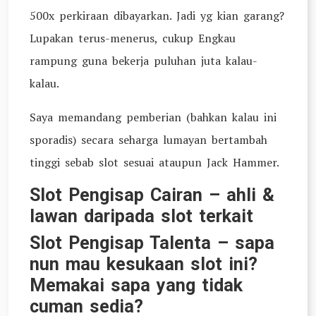
500x perkiraan dibayarkan. Jadi yg kian garang?
Lupakan terus-menerus, cukup Engkau
rampung guna bekerja puluhan juta kalau-
kalau.
Saya memandang pemberian (bahkan kalau ini
sporadis) secara seharga lumayan bertambah
tinggi sebab slot sesuai ataupun Jack Hammer.
Slot Pengisap Cairan – ahli &
lawan daripada slot terkait
Slot Pengisap Talenta – sapa
nun mau kesukaan slot ini?
Memakai sapa yang tidak
cuman sedia?