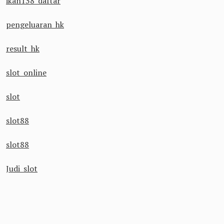
ikan138 daftar
pengeluaran hk
result hk
slot online
slot
slot88
slot88
Judi slot